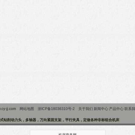
cy-jj.com
网站地图
浙ICP备18036310号-2
关于我们
新闻中心
产品中心
联系
式钻削动力头，多轴器，万向紧固支架，平行夹具，定做各种非标组合机床