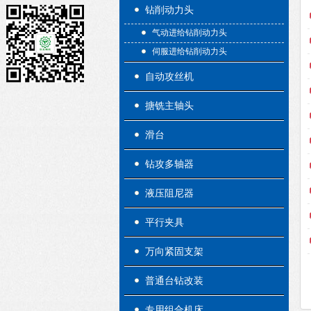
钻削动力头
气动进给钻削动力头
伺服进给钻削动力头
自动攻丝机
搪铣主轴头
滑台
钻攻多轴器
液压阻尼器
平行夹具
万向紧固支架
普通台钻改装
专用组合机床