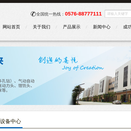
0576-88777111
全国统一热线：
网站首页
关于我们
产品展示
新闻中心
成
设备中心