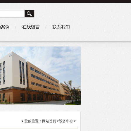
功案例
在线留言
联系我们
您的位置：
网站首页
>
设备中心
>