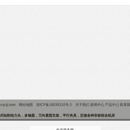
cy-jj.com
网站地图
浙ICP备18036310号-2
关于我们
新闻中心
产品中心
联系
式钻削动力头，多轴器，万向紧固支架，平行夹具，定做各种非标组合机床