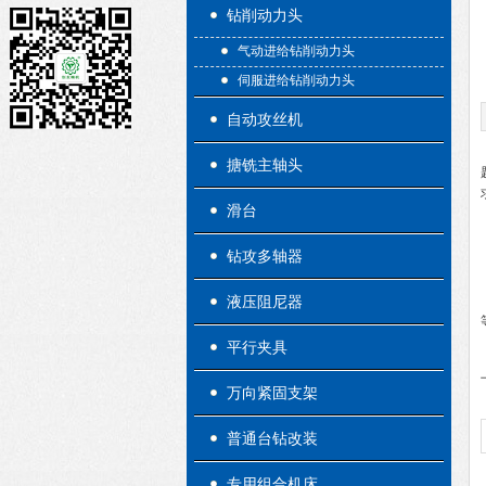
钻削动力头
气动进给钻削动力头
伺服进给钻削动力头
自动攻丝机
搪铣主轴头
滑台
钻攻多轴器
液压阻尼器
平行夹具
万向紧固支架
普通台钻改装
专用组合机床