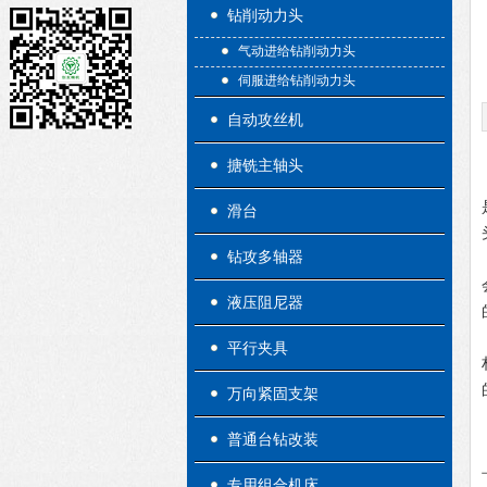
钻削动力头
气动进给钻削动力头
伺服进给钻削动力头
自动攻丝机
搪铣主轴头
滑台
钻攻多轴器
液压阻尼器
平行夹具
万向紧固支架
普通台钻改装
专用组合机床