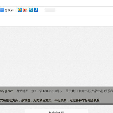
分享到：
cy-jj.com
网站地图
浙ICP备18036310号-2
关于我们
新闻中心
产品中心
联系
式钻削动力头，多轴器，万向紧固支架，平行夹具，定做各种非标组合机床