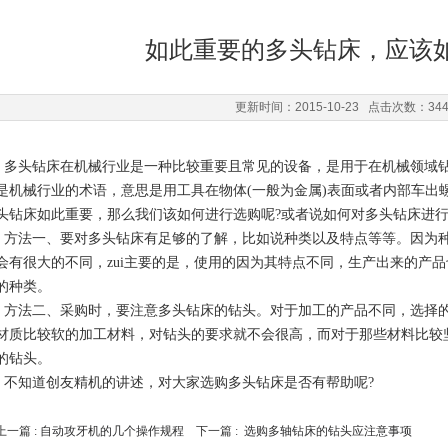
如此重要的多头钻床，应该如
更新时间：2015-10-23 点击次数：34
多头钻床在机械行业是一种比较重要且常见的设备，是用于在机械领域
是机械行业的术语，意思是用工具在物体(一般为金属)表面或者内部车出
头钻床如此重要，那么我们该如何进行选购呢?或者说如何对多头钻床进行
方法一、要对多头钻床有足够的了解，比如说种类以及特点等等。因为
会有很大的不同，zui主要的是，使用的因为其特点不同，生产出来的产
的种类。
方法二、采购时，要注意多头钻床的钻头。对于加工的产品不同，选择
材质比较软的加工材料，对钻头的要求就不会很高，而对于那些材料比较
的钻头。
不知道
创友精机
的讲述，对大家选购多头钻床是否有帮助呢?
上一篇 :
自动攻牙机的几个操作规程
下一篇 :
选购多轴钻床的钻头应注意事项