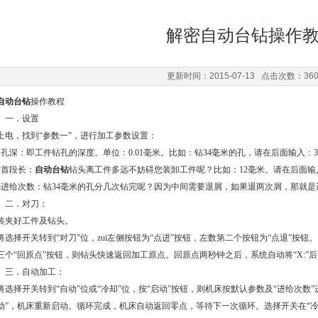
解密自动台钻操作
更新时间：2015-07-13 点击次数：36
自动台钻
操作教程
一．设置
上电，找到“参数一”，进行加工参数设置：
1孔深：即工件钻孔的深度。单位：0.01毫米。比如：钻34毫米的孔，请在后面输入：3
2首段长：
自动台钻
钻头离工件多远不妨碍您装卸工件呢？比如：12毫米。请在后面输入
3进给次数：钻34毫米的孔分几次钻完呢？因为中间需要退屑，如果退两次屑，那就是
二．对刀：
装夹好工件及钻头。
将选择开关转到“对刀”位，zui左侧按钮为“点进”按钮，左数第二个按钮为“点退”按
三个“回原点”按钮，则钻头快速返回加工原点。回原点两秒钟之后，系统自动将“X:
三．自动加工：
将选择开关转到“自动”位或“冷却”位，按“启动”按钮，则机床按默认参数及“进给次数
动”，机床重新启动。循环完成，机床自动返回零点，等待下一次循环。选择开关在“