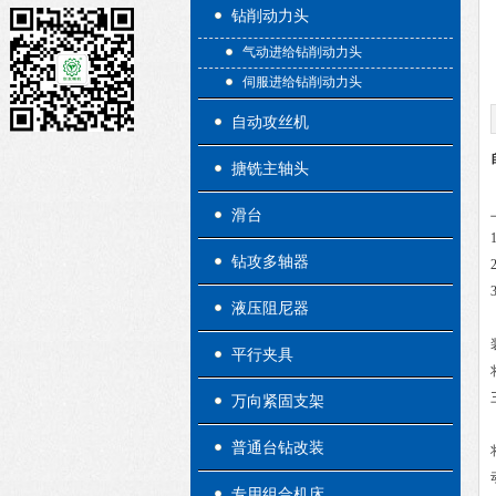
钻削动力头
气动进给钻削动力头
伺服进给钻削动力头
自动攻丝机
搪铣主轴头
滑台
钻攻多轴器
液压阻尼器
平行夹具
万向紧固支架
普通台钻改装
专用组合机床