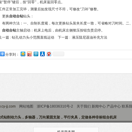
按“暂停”键后，按“回零”，机床返回零点。
工件正常加工完毕，测量后如发现尺寸不符，可修改“刀补”修整。
更换
自动台钻
钻头：
有两种方法：一、自制长度规，每次更换钻头装夹长度一致，可省略对刀时间。二、
自动台钻
主轴启动：机床上电后，由机床左侧揿压按钮负责启停。
上一篇 :
钻孔动力头小范围直线运动
下一篇 :
液压阻尼器油补充方法
分享到：
cy-jj.com
网站地图
浙ICP备18036310号-2
关于我们
新闻中心
产品中心
联系
式钻削动力头，多轴器，万向紧固支架，平行夹具，定做各种非标组合机床