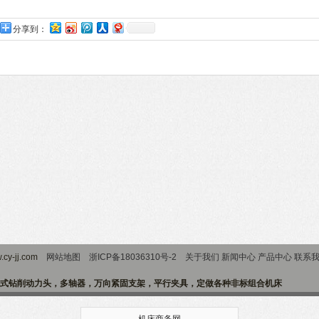
分享到：
cy-jj.com
网站地图
浙ICP备18036310号-2
关于我们
新闻中心
产品中心
联系
式钻削动力头，多轴器，万向紧固支架，平行夹具，定做各种非标组合机床