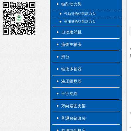
钻削动力头
气动进给钻削动力头
伺服进给钻削动力头
自动攻丝机
搪铣主轴头
滑台
钻攻多轴器
液压阻尼器
平行夹具
万向紧固支架
普通台钻改装
专用组合机床