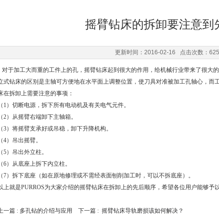
摇臂钻床的拆卸要注意到
更新时间：2016-02-16 点击次数：62
对于加工大而重的工件上的孔，摇臂钻床起到很大的作用，给机械行业带来了很大的
立式钻床的区别是主轴可方便地在水平面上调整位置，使刀具对准被加工孔轴心，而
床在拆卸上需要注意的事项：
（1）切断电源，拆下所有电动机及有关电气元件。
（2）从摇臂右端卸下主轴箱。
（3）将摇臂支承好或吊稳，卸下升降机构。
（4）吊出摇臂。
（5）吊出外立柱。
（6）从底座上拆下内立柱。
（7）拆下底座（如在原地修理或不需经表面刨削加工时，可以不拆底座）。
以上就是PURROS为大家介绍的摇臂钻床在拆卸上的先后顺序，希望各位用户能够予
上一篇 :
多孔钻的介绍与应用
下一篇 :
摇臂钻床导轨磨损该如何解决？